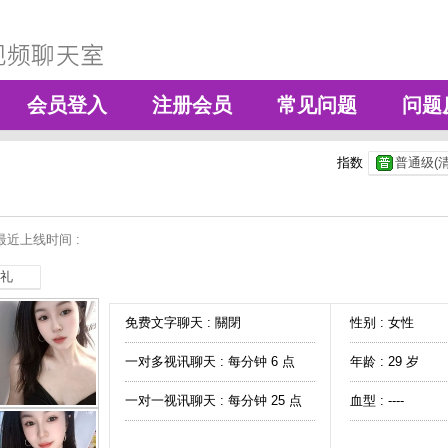
会员登入
注册会员
常见问题
问题
指数
普通级(清
最近上线时间 :
礼
免费文字聊天 :
關閉
性别 : 女性
一对多视讯聊天 :
每分钟 6 点
年龄 : 29 岁
一对一视讯聊天 :
每分钟 25 点
血型 : ----