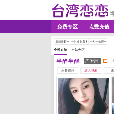
免费专区
点数充值
业绩排行
一对多收费
一对一收费
全部在線
台妹专区
半醉半醒
休息中
免費視訊
进入包厢
送