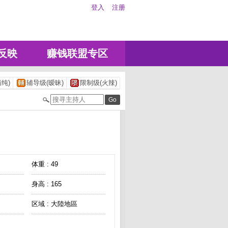
登入
注册
反映
赚钱联盟专区
纯)
辅导级(暧昧)
限制级(火辣)
体重 : 49
身高 : 165
区域 : 大陸地區