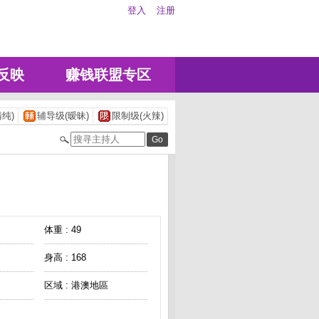
登入
注册
反映
赚钱联盟专区
纯)
辅导级(暧昧)
限制级(火辣)
体重 : 49
身高 : 168
区域 : 港澳地區