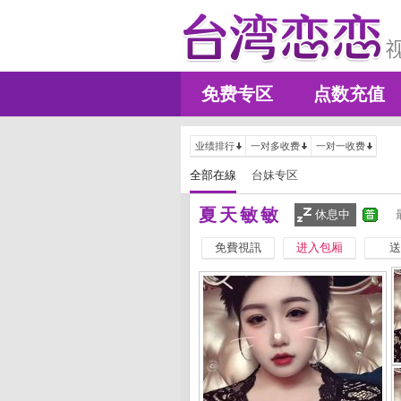
免费专区
点数充值
业绩排行
一对多收费
一对一收费
全部在線
台妹专区
夏天敏敏
休息中
免費視訊
进入包厢
送