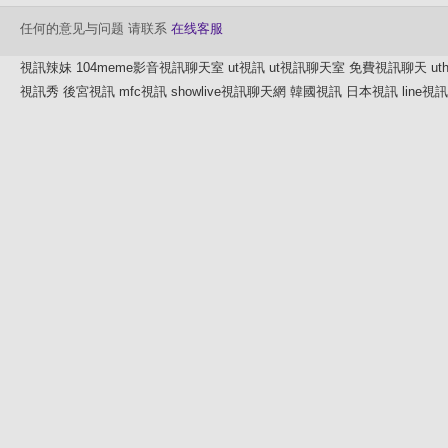
任何的意见与问题 请联系
在线客服
視訊辣妹
104meme影音視訊聊天室
ut視訊
ut視訊聊天室
免費視訊聊天
u
視訊秀
後宮視訊
mfc視訊
showlive視訊聊天網
韓國視訊
日本視訊
line視訊