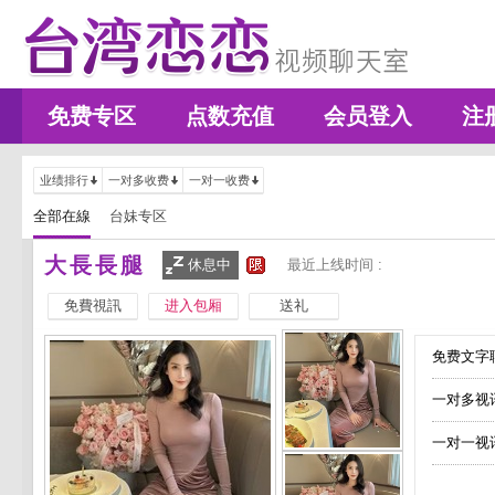
免费专区
点数充值
会员登入
注
业绩排行
一对多收费
一对一收费
全部在線
台妹专区
大長長腿
休息中
最近上线时间 :
免費視訊
进入包厢
送礼
免费文字聊
一对多视
一对一视