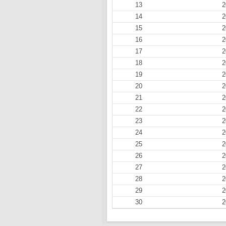
13
2
14
2
15
2
16
2
17
2
18
2
19
2
20
2
21
2
22
2
23
2
24
2
25
2
26
2
27
2
28
2
29
2
30
2