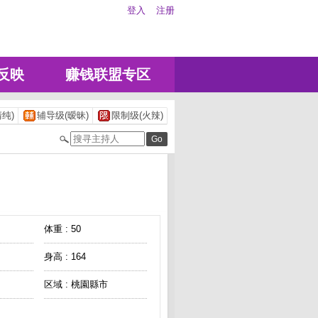
登入
注册
反映
赚钱联盟专区
纯)
辅导级(暧昧)
限制级(火辣)
体重 : 50
身高 : 164
区域 : 桃園縣市