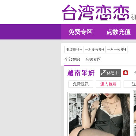
免费专区
点数充值
业绩排行
一对多收费
一对一收费
全部在線
台妹专区
越南采妍
休息中
免費視訊
进入包厢
送